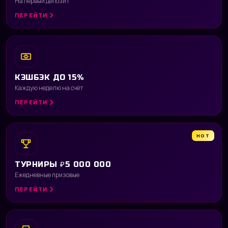
На первый депозит
ПЕРЕЙТИ
КЭШБЭК ДО 15%
Каждую неделю на счёт
ПЕРЕЙТИ
HOT
ТУРНИРЫ ₽5 000 000
Ежедневные призовые
ПЕРЕЙТИ