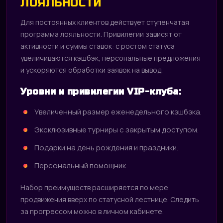
ЛОЯЛЬНОСТИ
Для постоянных клиентов действует ступенчатая
программа лояльности. Привилегии зависят от
активности и суммы ставок: с ростом статуса
увеличиваются кэшбэк, персональные предложения
и ускоряются обработки заявок на вывод.
Уровни и привилегии VIP-клуба:
Увеличенный размер еженедельного кэшбэка.
Эксклюзивные турниры с закрытым доступом.
Подарки на день рождения и праздники.
Персональный помощник.
Набор преимуществ расширяется по мере
продвижения вверх по статусной лестнице. Следить
за прогрессом можно в личном кабинете.