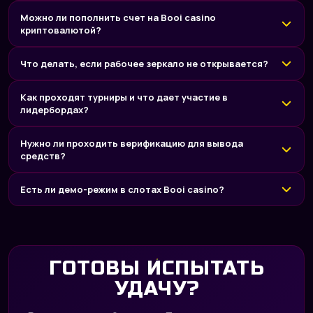
Можно ли пополнить счет на Booi casino
криптовалютой?
Что делать, если рабочее зеркало не открывается?
Как проходят турниры и что дает участие в
лидербордах?
Нужно ли проходить верификацию для вывода
средств?
Есть ли демо-режим в слотах Booi casino?
ГОТОВЫ ИСПЫТАТЬ
УДАЧУ?