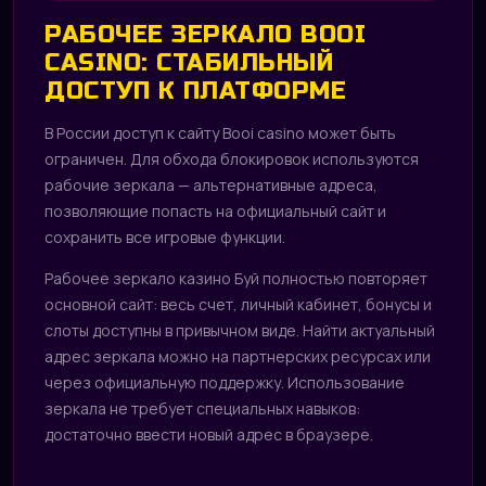
РАБОЧЕЕ ЗЕРКАЛО BOOI
CASINO: СТАБИЛЬНЫЙ
ДОСТУП К ПЛАТФОРМЕ
В России доступ к сайту Booi casino может быть
ограничен. Для обхода блокировок используются
рабочие зеркала — альтернативные адреса,
позволяющие попасть на официальный сайт и
сохранить все игровые функции.
Рабочее зеркало казино Буй полностью повторяет
основной сайт: весь счет, личный кабинет, бонусы и
слоты доступны в привычном виде. Найти актуальный
адрес зеркала можно на партнерских ресурсах или
через официальную поддержку. Использование
зеркала не требует специальных навыков:
достаточно ввести новый адрес в браузере.