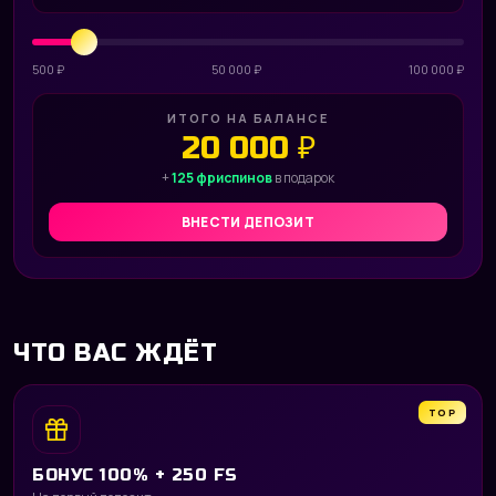
500 ₽
50 000 ₽
100 000 ₽
ИТОГО НА БАЛАНСЕ
20 000 ₽
+
125 фриспинов
в подарок
ВНЕСТИ ДЕПОЗИТ
ЧТО ВАС ЖДЁТ
TOP
БОНУС 100% + 250 FS