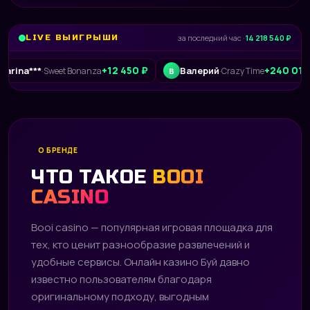
LIVE ВЫИГРЫШИ
за последний час ·
14 218 540 ₽
+12 450 ₽
+240 015 ₽
*
Валерий
·
Sweet Bonanza
·
Crazy Time
В
L
О БРЕНДЕ
ЧТО ТАКОЕ
BOOI
CASINO
Booi casino — популярная игровая площадка для
тех, кто ценит разнообразие развлечений и
удобные сервисы. Онлайн казино Буй давно
известно пользователям благодаря
оригинальному подходу, выгодным