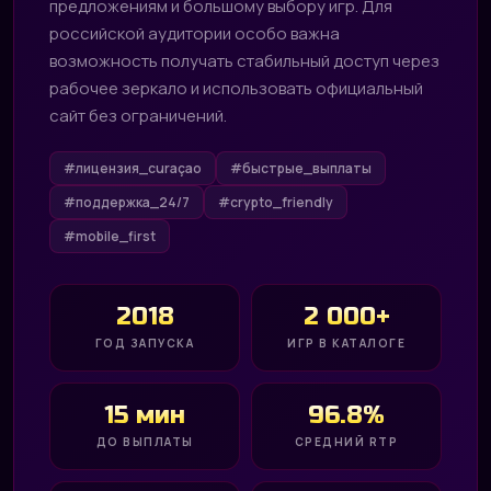
предложениям и большому выбору игр. Для
российской аудитории особо важна
возможность получать стабильный доступ через
рабочее зеркало и использовать официальный
сайт без ограничений.
#лицензия_curaçao
#быстрые_выплаты
#поддержка_24/7
#crypto_friendly
#mobile_first
2018
2 000+
ГОД ЗАПУСКА
ИГР В КАТАЛОГЕ
15 мин
96.8%
ДО ВЫПЛАТЫ
СРЕДНИЙ RTP