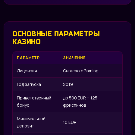
ОСНОВНЫЕ ПАРАМЕТРЫ
КАЗИНО
ПАРАМЕТР
ЗНАЧЕНИЕ
Лицензия
Curacao eGaming
Год запуска
2019
Приветственный
до 500 EUR + 125
бонус
фриспинов
Минимальный
10 EUR
депозит