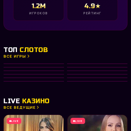
1.2M
4.9★
ИГРОКОВ
РЕЙТИНГ
ТОП
СЛОТОВ
ВСЕ ИГРЫ
Gates of Olympus 1000
Big Bass Bonanza
HOT
Diamond of Jungle
Aztec Clusters
NEW
PRAGMATIC PLAY
PRAGMATIC PLAY
Divine Divas
Dreamshock
TOP
NETENT
PRAGMATIC PLAY
Hot Fruit
Phoenix Rising
NEW
PLAY’N GO
NETENT
Fruit Machine
Capymania Yellow
HOT
MICROGAMING
PLAY’N GO
Big Win x25
Fab Farm
MICROGAMING
PRAGMATIC PLAY
NETENT
PLAY’N GO
LIVE
КАЗИНО
ВСЕ ВЕДУЩИЕ
LIVE
LIVE