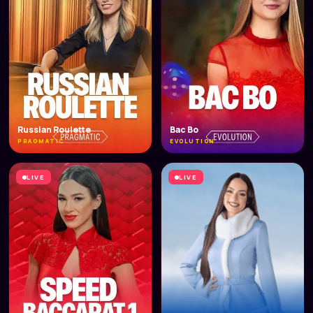
Russian Roulette
Bac Bo
PRAGMATIC
EVOLUTION
LIVE
LIVE