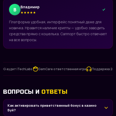
Владимир
В
★
★
★
★
★
Платформа удобная, интерфейс понятный даже для
новичка. Нравится наличие крипты — удобно заводить
средства прямо с кошелька. Саппорт быстро отвечает
на все вопросы.
дит iTechLabs
GamCare ответственная игра
Поддержка 24/7
В
ВОПРОСЫ И
ОТВЕТЫ
Как активировать приветственный бонус в казино
Буй?