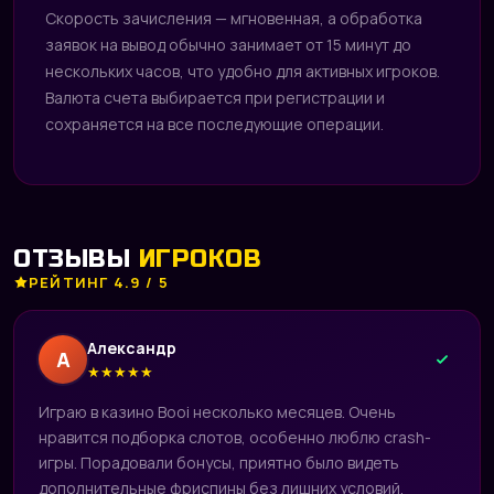
Скорость зачисления — мгновенная, а обработка
заявок на вывод обычно занимает от 15 минут до
нескольких часов, что удобно для активных игроков.
Валюта счета выбирается при регистрации и
сохраняется на все последующие операции.
ОТЗЫВЫ
ИГРОКОВ
РЕЙТИНГ 4.9 / 5
Александр
А
★
★
★
★
★
Играю в казино Booi несколько месяцев. Очень
нравится подборка слотов, особенно люблю crash-
игры. Порадовали бонусы, приятно было видеть
дополнительные фриспины без лишних условий.